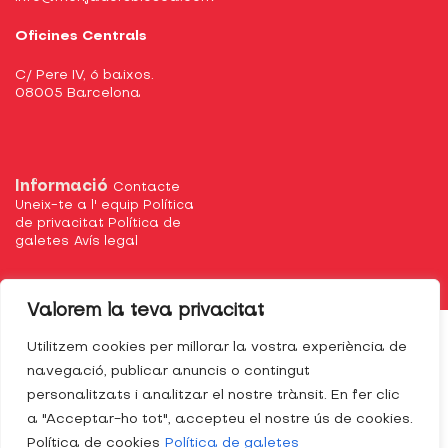
Oficines Centrals
C/ Pere IV, 6 baixos.
08005 Barcelona
Informació
Contacte
Uneix-te a l' equip
Política
de privacitat
Política de
galetes
Avís legal
Valorem la teva privacitat
Utilitzem cookies per millorar la vostra experiència de
navegació, publicar anuncis o contingut
personalitzats i analitzar el nostre trànsit. En fer clic
a "Acceptar-ho tot", accepteu el nostre ús de cookies.
Política de cookies
Política de galetes