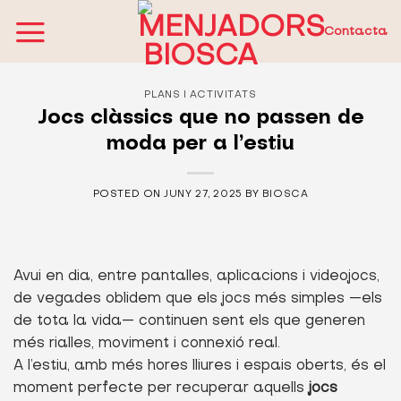
Skip
to
Contacta
content
PLANS I ACTIVITATS
Jocs clàssics que no passen de
moda per a l’estiu
POSTED ON
JUNY 27, 2025
BY
BIOSCA
Avui en dia, entre pantalles, aplicacions i videojocs,
de vegades oblidem que els jocs més simples —els
de tota la vida— continuen sent els que generen
més rialles, moviment i connexió real.
A l’estiu, amb més hores lliures i espais oberts, és el
moment perfecte per recuperar aquells
jocs