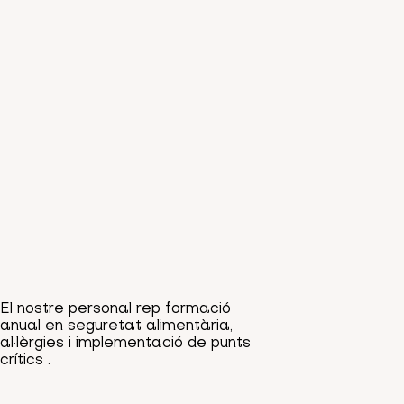
aliments per garantir el manteniment de
la cadena de fred i prevenir la
proliferació de microorganismes
patògens.
Registres i documentació
Manteniment de registres detallats de
totes les operacions realitzades en
relació amb la seguretat alimentària,
incloent-hi la recepció de mercaderies, el
control de temperatures i les tasques de
neteja i desinfecció.
El nostre personal rep formació
anual en seguretat alimentària,
al·lèrgies i implementació de punts
crítics .