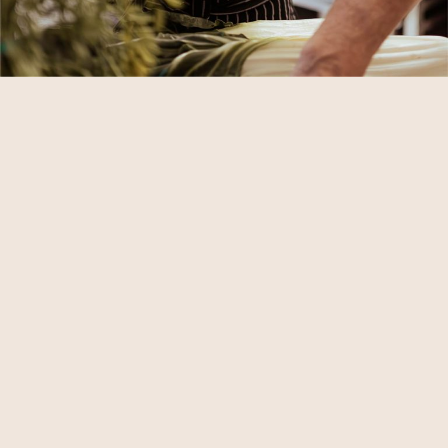
HIGIENE, SEGURETAT I CERTIFICACIONS (ISOS)
Certificacions
La nostra empresa està inscrita en el
Registre Sanitari d’Indústries i Productes
Alimentaris de Catalunya
(RSIPAC) amb el
número 26.07302 / CAT regulat pel Reial Decret
191 / 2011, de 18 de febrer, sobre registre general
sanitari d’empreses alimentàries i aliments (BOE
nún.57 de 08/03/2011)
Totes les nostres cuines compleixen els requisits
especificats en el Reglament (CE) 852/2004 de
29 d’abril del Parlament Europeu i del Consell,