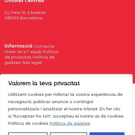
Oficines Centrals
C/ Pere IV, 6 baixos.
08005 Barcelona
Informació
Contacte
Uneix-te a l' equip
Política
de privacitat
Política de
galetes
Avís legal
Valorem la teva privacitat
Utilitzem cookies per millorar la vostra experiència de
navegació, publicar anuncis o contingut
personalitzats i analitzar el nostre trànsit. En fer clic
a "Acceptar-ho tot", accepteu el nostre ús de cookies.
Política de cookies
Política de galetes