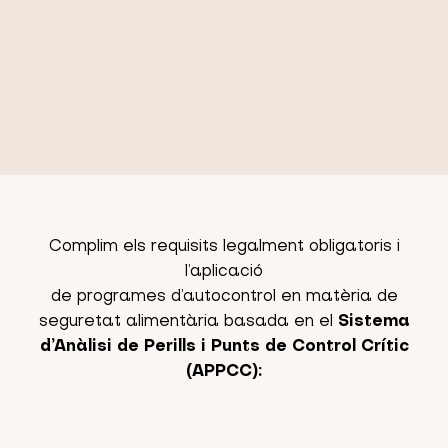
relatiu a la higiene dels productes alimentaris.
Complim amb els criteris regits per “la guia de
l’autocontrol en els establiments alimentaris” de
l’Agència Catalana de Seguretat alimentària.
Complim els requisits legalment obligatoris i
l’aplicació
de programes d’autocontrol en matèria de
seguretat alimentària basada en el
Sistema
d’Anàlisi de Perills i Punts de Control Crític
(APPCC):