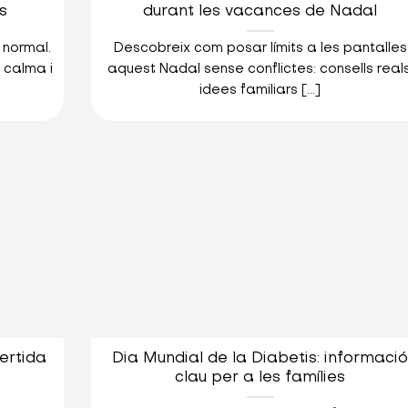
s
durant les vacances de Nadal
 normal.
Descobreix com posar límits a les pantalles
calma i
aquest Nadal sense conflictes: consells reals
idees familiars [...]
vertida
Dia Mundial de la Diabetis: informaci
clau per a les famílies