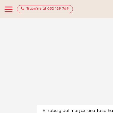
Skip
Truca’ns al 682 129 769
to
content
El rebuig del menjar: una fase ha