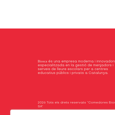
Biosca
és una empresa moderna i innovador
especialitzada en la gestió de menjadors i
serveis de lleure escolars per a centres
educatius públics i privats a Catalunya.
2026 Tots els drets reservats “Comedores Bi
SA”