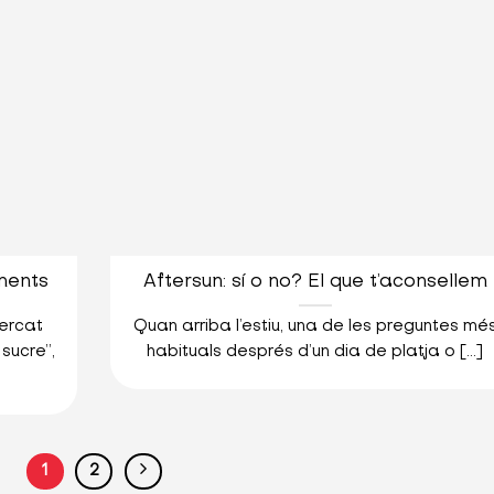
iments
Aftersun: sí o no? El que t’aconsellem
mercat
Quan arriba l’estiu, una de les preguntes mé
sucre”,
habituals després d’un dia de platja o [...]
1
2