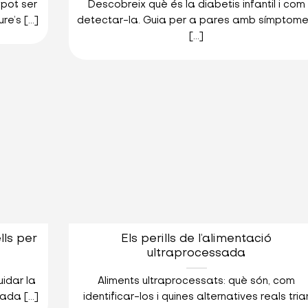
 pot ser
Descobreix què és la diabetis infantil i com
e’s [...]
detectar-la. Guia per a pares amb símptome
[...]
lls per
Els perills de l’alimentació
ultraprocessada
uidar la
Aliments ultraprocessats: què són, com
ada [...]
identificar-los i quines alternatives reals tria