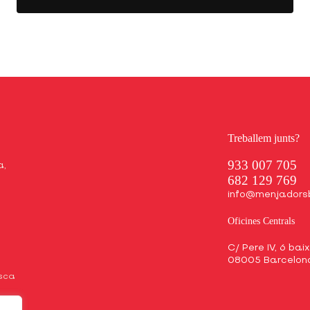
Treballem junts?
933 007 705
a,
682 129 769
info@menjadors
Oficines Centrals
C/ Pere IV, 6 bai
08005 Barcelon
osca