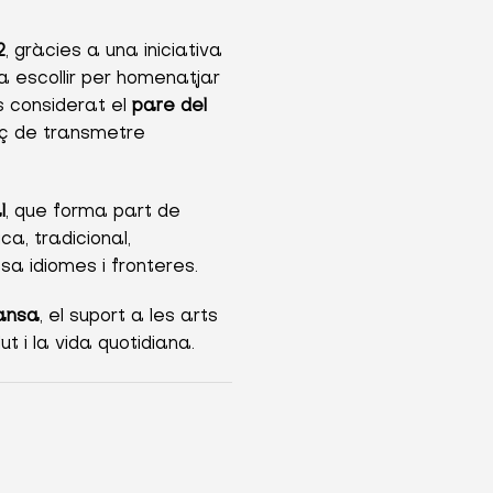
2
, gràcies a una iniciativa
a escollir per homenatjar
ès considerat el
pare del
aç de transmetre
l
, que forma part de
a, tradicional,
a idiomes i fronteres.
dansa
, el suport a les arts
t i la vida quotidiana.