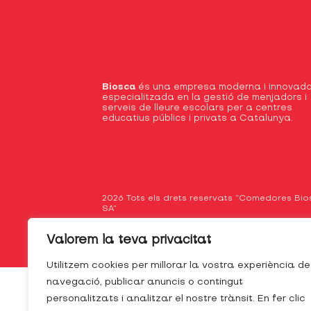
Biosca
és una empresa moderna i innovado
especialitzada en la gestió de menjadors i
serveis de lleure escolars per a centres
educatius públics i privats a Catalunya.
2026 Tots els drets reservats “Comedores Bi
SA”
Valorem la teva privacitat
Utilitzem cookies per millorar la vostra experiència de
navegació, publicar anuncis o contingut
personalitzats i analitzar el nostre trànsit. En fer clic