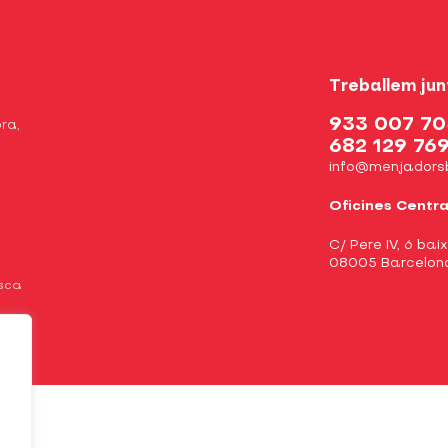
Treballem jun
933 007 70
ra,
682 129 76
info@menjadors
Oficines Centra
C/ Pere IV, 6 bai
08005 Barcelon
osca