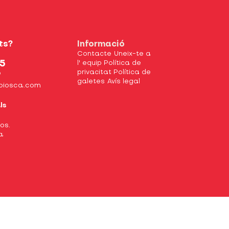
ts?
Informació
Contacte
Uneix-te a
5
l' equip
Política de
privacitat
Política de
9
galetes
Avís legal
biosca.com
ls
xos.
a