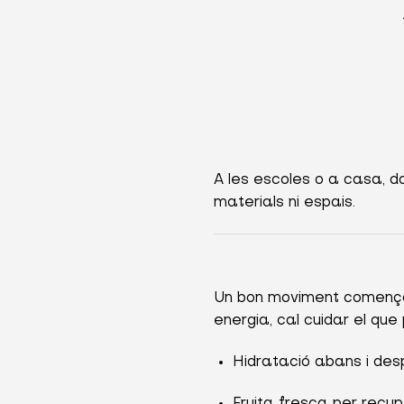
A les escoles o a casa, 
materials ni espais.
Un bon moviment comença 
energia, cal cuidar el que
Hidratació abans i despr
Fruita fresca per recup