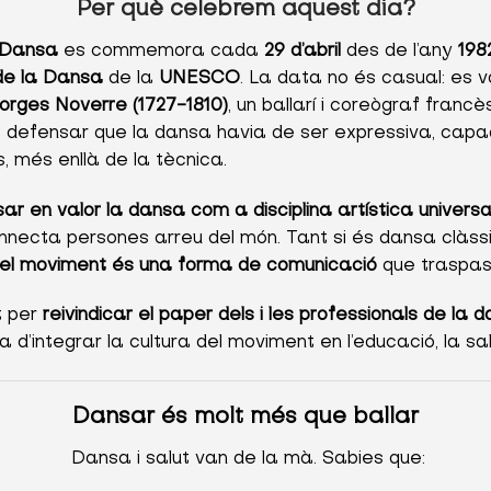
Per què celebrem aquest dia?
a Dansa
es commemora cada
29 d’abril
des de l’any
198
de la Dansa
de la
UNESCO
. La data no és casual: es v
rges Noverre (1727-1810)
, un ballarí i coreògraf franc
a defensar que la dansa havia de ser expressiva, cap
s, més enllà de la tècnica.
ar en valor la dansa com a disciplina artística universa
onnecta persones arreu del món. Tant si és dansa clàssic
el moviment és una forma de comunicació
que traspass
t per
reivindicar el paper dels i les professionals de la 
 d’integrar la cultura del moviment en l’educació, la salu
Dansar és molt més que ballar
Dansa i salut van de la mà. Sabies que: