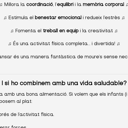
♫ Millora la
coordinació
, l’
equilibri
i la
memòria corporal
♫ Estimula el
benestar emocional
i redueix l’estrès ♫
♫ Fomenta el
treball en equip
i la creativitat ♫
♫ És una activitat física completa… i divertida! ♫
dansar és una manera fantàstica de moure’s sense nec
I si ho combinem amb una vida saludable?
amb una bona alimentació. Si volem que els infants (i
 posem al plat:
és de l’activitat física.
erar forces.