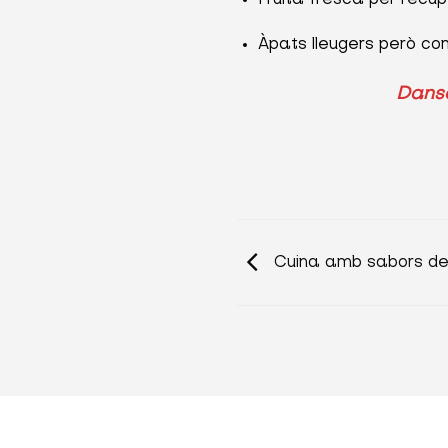
Àpats lleugers però com
Dansa
Cuina amb sabors de