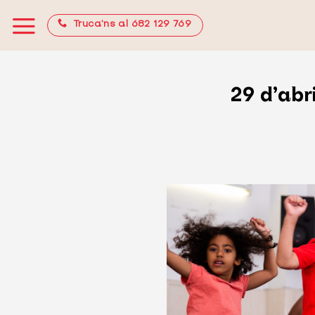
Skip
Truca’ns al 682 129 769
to
content
29 d’abr