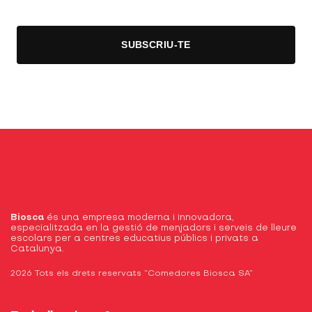
Biosca
és una empresa moderna i innovadora,
especialitzada en la gestió de menjadors i serveis de lleure
escolars per a centres educatius públics i privats a
Catalunya.
2026 Tots els drets reservats “Comedores Biosca SA”