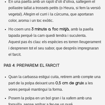
En una paella amb un rajolí d’oli d’oliva, saltegem el
pollastre tallat a trossets petits (o Heura, si fem la versió
vegetal). Afegim el curri i la cúrcuma, que aportaran
color, aroma i un toc exòtic.
Ho coem uns
, amb la paella
3 minuts a foc mitjà
tapada perquè la carn quedi tendra i suculenta.
Aquest pas és clau: els espècies es torren lleugerament
i desprenen tot el seu sabor, que després impregnaran
el farcit.
PAS 4: PREPAREM EL FARCIT
Quan la carbassa estigui cuita, retirem amb compte una
part de la polpa deixant uns
a les
0,5 cm de gruix
vores perquè mantingui la forma.
Posem la polpa en un bol gran i la xafem amb una
forquilla, sense arribar a fer-ne un puré.