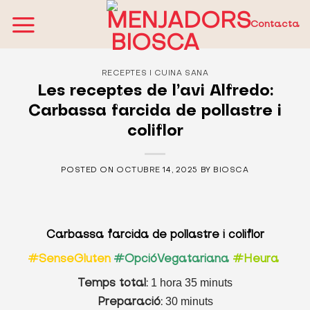
Skip
to
Contacta
content
RECEPTES I CUINA SANA
Les receptes de l’avi Alfredo:
Carbassa farcida de pollastre i
coliflor
POSTED ON
OCTUBRE 14, 2025
BY
BIOSCA
Carbassa farcida de pollastre i coliflor
#SenseGluten
#OpcióVegatariana
#Heura
1 hora 35 minuts
Temps total:
30 minuts
Preparació: