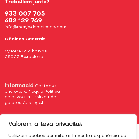
Treballem junts?
933 007 705
682 129 769
info@menjadorsbiosca.com
Oficines Centrals
C/ Pere IV, 6 baixos.
08005 Barcelona
Informació
Contacte
Uneix-te a l' equip
Política
de privacitat
Política de
galetes
Avís legal
Valorem la teva privacitat
Utilitzem cookies per millorar la vostra experiència de