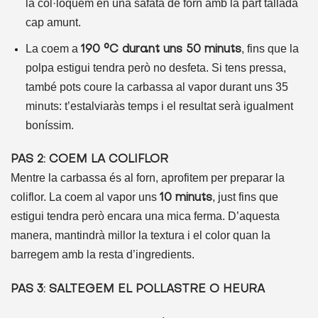
la col·loquem en una safata de forn amb la part tallada
cap amunt.
La coem a
, fins que la
190 °C durant uns 50 minuts
polpa estigui tendra però no desfeta. Si tens pressa,
també pots coure la carbassa al vapor durant uns 35
minuts: t’estalviaràs temps i el resultat serà igualment
boníssim.
PAS 2: COEM LA COLIFLOR
Mentre la carbassa és al forn, aprofitem per preparar la
coliflor. La coem al vapor uns
, just fins que
10 minuts
estigui tendra però encara una mica ferma. D’aquesta
manera, mantindrà millor la textura i el color quan la
barregem amb la resta d’ingredients.
PAS 3: SALTEGEM EL POLLASTRE O HEURA