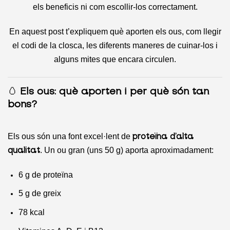
els beneficis ni com escollir-los correctament.
En aquest post t’expliquem què aporten els ous, com llegir
el codi de la closca, les diferents maneres de cuinar-los i
alguns mites que encara circulen.
🥚
Els ous: què aporten i per què són tan
bons?
Els ous són una font excel·lent de
proteïna d’alta
. Un ou gran (uns 50 g) aporta aproximadament:
qualitat
6 g de proteïna
5 g de greix
78 kcal