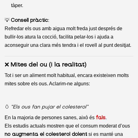
tàper.
💡
Consell pràctic:
Refredar els ous amb aigua molt freda just després de
bullir-los atura la cocció, facilita pelar-los i ajuda a
aconseguir una clara més tendra i el rovell al punt desitjat.
❌
Mites del ou (i la realitat)
Tot i ser un aliment molt habitual, encara existeixen molts
mites sobre els ous. Aclarim-ne alguns:
🥚
“Els ous fan pujar el colesterol”
En la majoria de persones sanes, això és
.
fals
Els estudis actuals mostren que el consum moderat d’ous
si es manté una
no augmenta el colesterol dolent