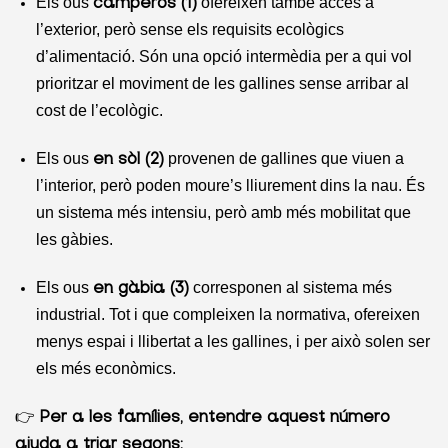
Els ous
ofereixen també accés a
camperos (1)
l’exterior, però sense els requisits ecològics
d’alimentació. Són una opció intermèdia per a qui vol
prioritzar el moviment de les gallines sense arribar al
cost de l’ecològic.
Els ous
provenen de gallines que viuen a
en sòl (2)
l’interior, però poden moure’s lliurement dins la nau. És
un sistema més intensiu, però amb més mobilitat que
les gàbies.
Els ous
corresponen al sistema més
en gàbia (3)
industrial. Tot i que compleixen la normativa, ofereixen
menys espai i llibertat a les gallines, i per això solen ser
els més econòmics.
👉
Per a les famílies, entendre aquest número
ajuda a triar segons: