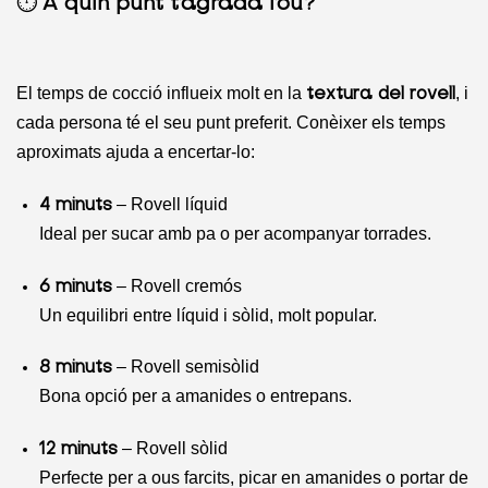
⏱️
A quin punt t’agrada l’ou?
El temps de cocció influeix molt en la
, i
textura del rovell
cada persona té el seu punt preferit. Conèixer els temps
aproximats ajuda a encertar-lo:
– Rovell líquid
4 minuts
Ideal per sucar amb pa o per acompanyar torrades.
– Rovell cremós
6 minuts
Un equilibri entre líquid i sòlid, molt popular.
– Rovell semisòlid
8 minuts
Bona opció per a amanides o entrepans.
– Rovell sòlid
12 minuts
Perfecte per a ous farcits, picar en amanides o portar de