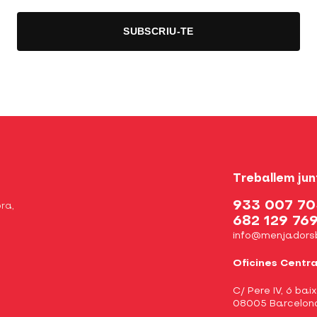
Treballem jun
933 007 70
ra,
682 129 76
info@menjadors
Oficines Centra
C/ Pere IV, 6 bai
08005 Barcelon