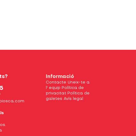
ts?
Informació
Contacte
Uneix-te a
5
l' equip
Política de
privacitat
Política de
9
galetes
Avís legal
biosca.com
ls
xos.
a