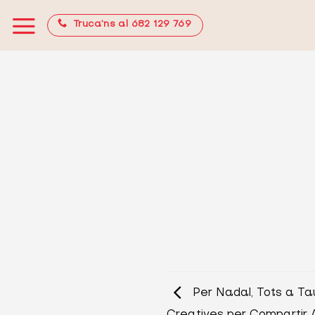
Skip
Truca’ns al 682 129 769
to
content
Per Nadal, Tots a Tau
Creatives per Compartir