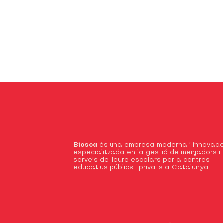
Biosca
és una empresa moderna i innovado
especialitzada en la gestió de menjadors i
serveis de lleure escolars per a centres
educatius públics i privats a Catalunya.