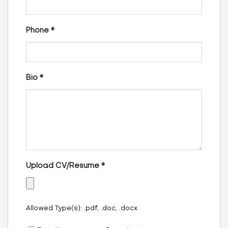
Phone
*
Bio
*
Upload CV/Resume
*
Allowed Type(s): .pdf, .doc, .docx