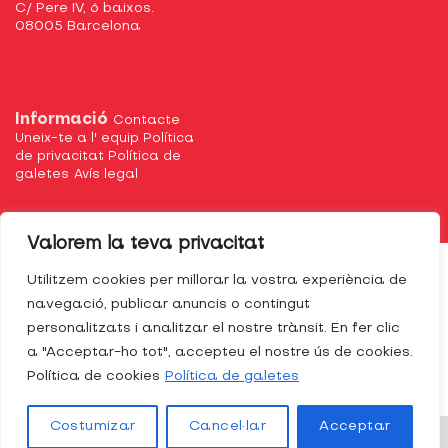
C/ Pere IV, 6 baixos.
08005 Barcelona
Informació
Contacte
Uneix-te a l' equip
Política
de privacitat
Política de
galetes
Avís legal
Valorem la teva privacitat
Utilitzem cookies per millorar la vostra experiència de
navegació, publicar anuncis o contingut
personalitzats i analitzar el nostre trànsit. En fer clic
a "Acceptar-ho tot", accepteu el nostre ús de cookies.
Política de cookies
Política de galetes
Costumizar
Cancel·lar
Acceptar
Disseny gràfic i website:
Hommu Studio